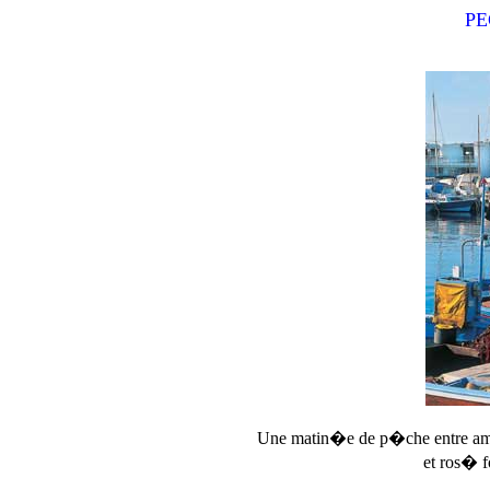
PE
Une matin�e de p�che entre amis
et ros� f