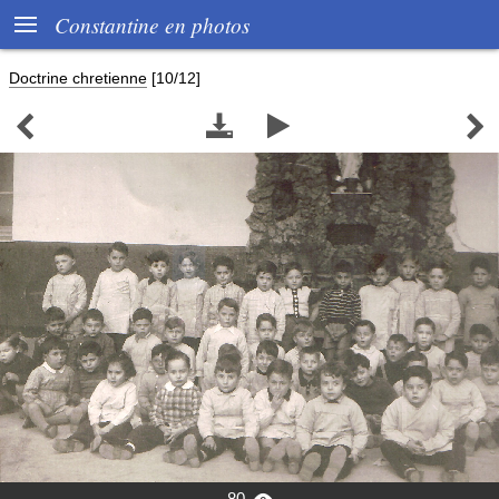

Constantine en photos
Doctrine chretienne
[10/12]




80